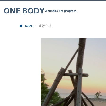
ONE BODY
Wellness life program
HOME
運営会社