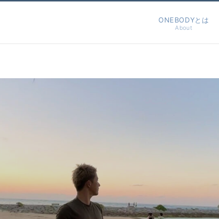
ONEBODYとは
About